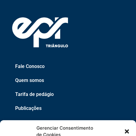
Fale Conosco
Quem somos
Tarifa de pedágio
Publicações
EPR
Gerenciar Consentimento
Copyright 2021 © 2026 Grupo EPR - Todos Os Direitos
de Cookies