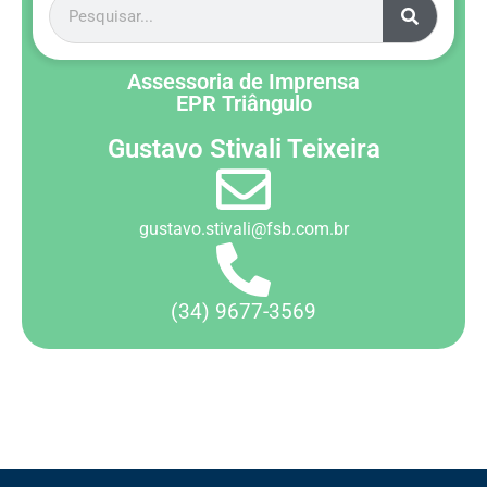
Assessoria de Imprensa
EPR Triângulo
Gustavo Stivali Teixeira
gustavo.stivali@fsb.com.br
(34) 9677-3569