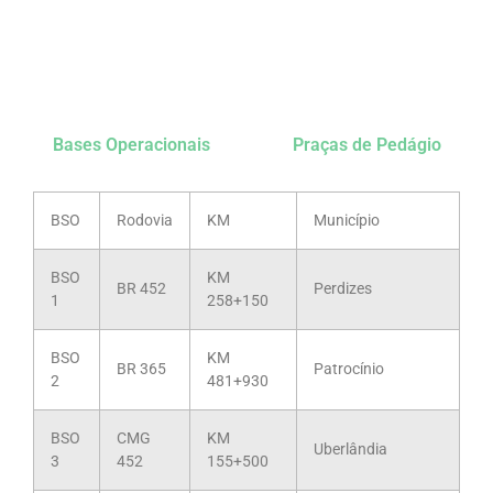
Bases Operacionais
Praças de Pedágio
BSO
Rodovia
KM
Município
BSO
KM
BR 452
Perdizes
1
258+150
BSO
KM
BR 365
Patrocínio
2
481+930
BSO
CMG
KM
Uberlândia
3
452
155+500