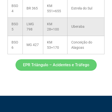
BSO
KM
BR 365
Estrela do Sul
4
551+655
BSO
LMG
KM
Uberaba
5
798
28+100
BSO
KM
Conceição do
MG 427
6
53+170
Alagoas
EPR Triângulo – Acidentes e Tráfego