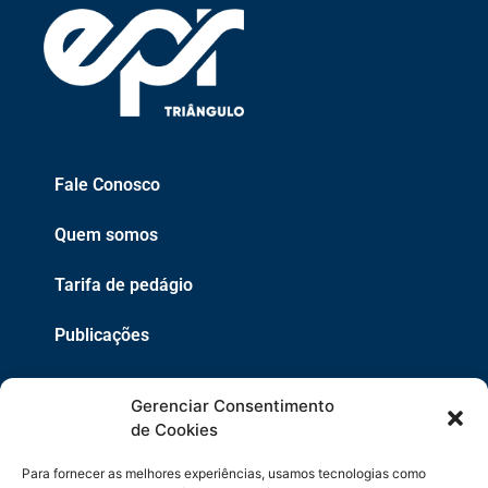
Fale Conosco
Quem somos
Tarifa de pedágio
Publicações
EPR
Gerenciar Consentimento
Copyright 2021 © 2026 Grupo EPR - Todos Os Direitos
de Cookies
Reservados
Para fornecer as melhores experiências, usamos tecnologias como