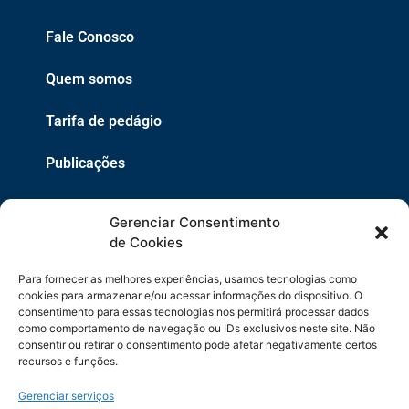
Fale Conosco
Quem somos
Tarifa de pedágio
Publicações
EPR
Gerenciar Consentimento
Copyright 2021 © 2026 Grupo EPR - Todos Os Direitos
de Cookies
Reservados
Para fornecer as melhores experiências, usamos tecnologias como
Código de Defesa do Consumidor
cookies para armazenar e/ou acessar informações do dispositivo. O
consentimento para essas tecnologias nos permitirá processar dados
como comportamento de navegação ou IDs exclusivos neste site. Não
Política de Cookies
consentir ou retirar o consentimento pode afetar negativamente certos
recursos e funções.
Política de Privacidade
Gerenciar serviços