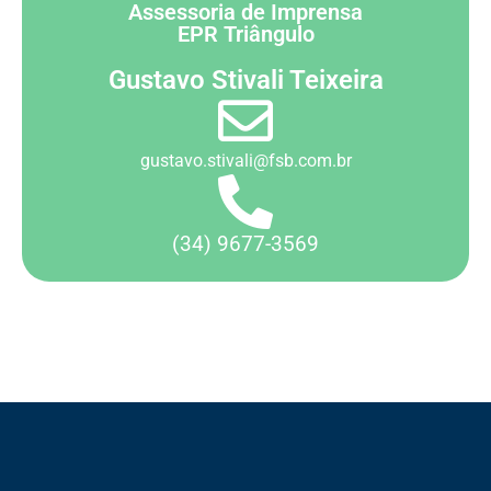
Assessoria de Imprensa
EPR Triângulo
Gustavo Stivali Teixeira
gustavo.stivali@fsb.com.br
(34) 9677-3569