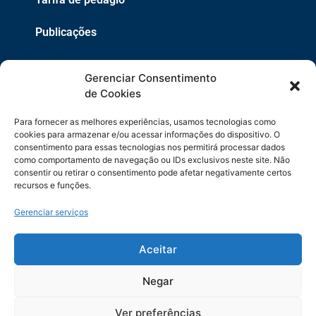
Publicações
EPR
Gerenciar Consentimento
Copyright 2021 © 2026 Grupo EPR - Todos Os Direitos
de Cookies
Reservados
Para fornecer as melhores experiências, usamos tecnologias como
Código de Defesa do Consumidor
cookies para armazenar e/ou acessar informações do dispositivo. O
consentimento para essas tecnologias nos permitirá processar dados
como comportamento de navegação ou IDs exclusivos neste site. Não
Política de Cookies
consentir ou retirar o consentimento pode afetar negativamente certos
recursos e funções.
Política de Privacidade
Gerenciar serviços
Sitemap
Termos de Uso
Aceitar
Negar
Ver preferências