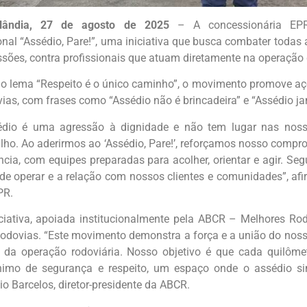
lândia, 27 de agosto de 2025
– A concessionária EPR 
nal “Assédio, Pare!”, uma iniciativa que busca combater todas a
ssões, contra profissionais que atuam diretamente na operação 
o lema “Respeito é o único caminho”, o movimento promove açõ
vias, com frases como “Assédio não é brincadeira” e “Assédio j
édio é uma agressão à dignidade e não tem lugar nas nos
alho. Ao aderirmos ao ‘Assédio, Pare!’, reforçamos nosso compr
ncia, com equipes preparadas para acolher, orientar e agir. Se
 de operar e a relação com nossos clientes e comunidades”, afi
PR.
iciativa, apoiada institucionalmente pela ABCR – Melhores Rod
odovias. “Este movimento demonstra a força e a união do noss
 da operação rodoviária. Nosso objetivo é que cada quilômet
nimo de segurança e respeito, um espaço onde o assédio s
io Barcelos, diretor-presidente da ABCR.