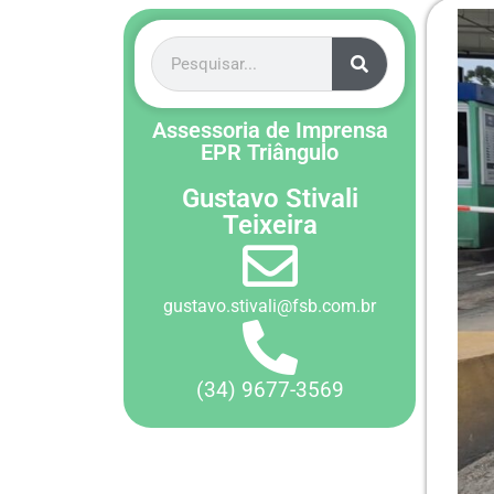
Assessoria de Imprensa
EPR Triângulo
Gustavo Stivali
Teixeira
gustavo.stivali@fsb.com.br
(34) 9677-3569