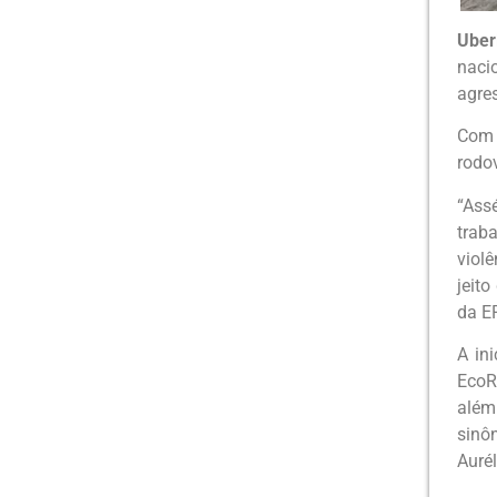
Uber
nacio
agre
Com 
rodo
“Ass
trab
violê
jeito
da E
A in
EcoR
além
sinô
Aurél