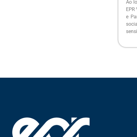
Ao l
EPR 
e Pa
socia
sensi