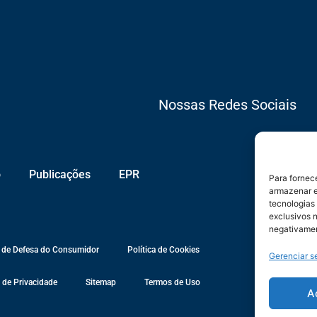
Nossas Redes Sociais
o
Publicações
EPR
Para fornec
armazenar e
tecnologias
exclusivos n
negativamen
 de Defesa do Consumidor
Política de Cookies
Gerenciar s
a de Privacidade
Sitemap
Termos de Uso
A