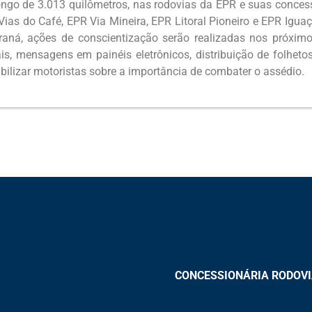
ongo de 3.013 quilômetros, nas rodovias da EPR e suas conces
Vias do Café, EPR Via Mineira, EPR Litoral Pioneiro e EPR Igua
raná, ações de conscientização serão realizadas nos próximo
is, mensagens em painéis eletrônicos, distribuição de folhetos
bilizar motoristas sobre a importância de combater o assédio.
CONCESSIONÁRIA RODOVIAS