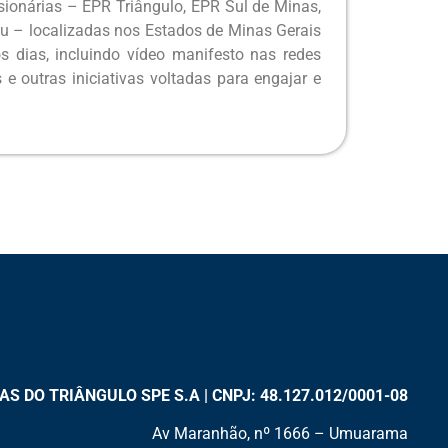
sionárias – EPR Triângulo, EPR Sul de Minas,
çu – localizadas nos Estados de Minas Gerais
s dias, incluindo vídeo manifesto nas redes
 e outras iniciativas voltadas para engajar e
 DO TRIÂNGULO SPE S.A | CNPJ: 48.127.012/0001-08
Av Maranhão, nº 1666 – Umuarama