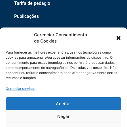
Tarifa de pedágio
Publicações
EPR
Gerenciar Consentimento
Copyright 2021 © 2026 Grupo EPR - Todos Os Direitos
de Cookies
Reservados
Para fornecer as melhores experiências, usamos tecnologias como
Código de Defesa do Consumidor
cookies para armazenar e/ou acessar informações do dispositivo. O
consentimento para essas tecnologias nos permitirá processar dados
como comportamento de navegação ou IDs exclusivos neste site. Não
Política de Cookies
consentir ou retirar o consentimento pode afetar negativamente certos
recursos e funções.
Política de Privacidade
Gerenciar serviços
Sitemap
Termos de Uso
Aceitar
Negar