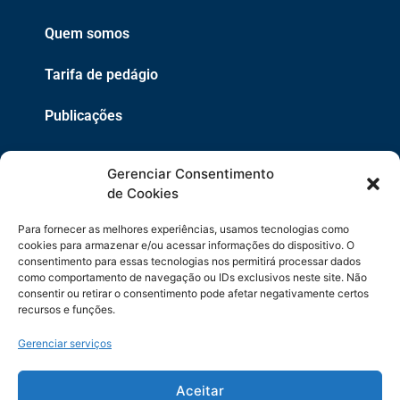
Quem somos
Tarifa de pedágio
Publicações
EPR
Gerenciar Consentimento
Copyright 2021 © 2026 Grupo EPR - Todos Os Direitos
de Cookies
Reservados
Para fornecer as melhores experiências, usamos tecnologias como
Código de Defesa do Consumidor
cookies para armazenar e/ou acessar informações do dispositivo. O
consentimento para essas tecnologias nos permitirá processar dados
como comportamento de navegação ou IDs exclusivos neste site. Não
Política de Cookies
consentir ou retirar o consentimento pode afetar negativamente certos
recursos e funções.
Política de Privacidade
Gerenciar serviços
Sitemap
Termos de Uso
Aceitar