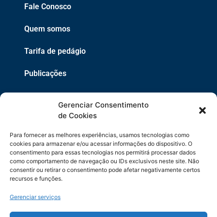
Fale Conosco
Quem somos
Tarifa de pedágio
Publicações
EPR
Gerenciar Consentimento
Copyright 2021 © 2026 Grupo EPR - Todos Os Direitos
de Cookies
Reservados
Para fornecer as melhores experiências, usamos tecnologias como
Código de Defesa do Consumidor
cookies para armazenar e/ou acessar informações do dispositivo. O
consentimento para essas tecnologias nos permitirá processar dados
como comportamento de navegação ou IDs exclusivos neste site. Não
Política de Cookies
consentir ou retirar o consentimento pode afetar negativamente certos
recursos e funções.
Política de Privacidade
Gerenciar serviços
Sitemap
Termos de Uso