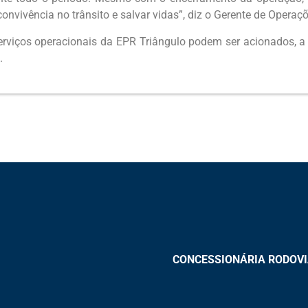
onvivência no trânsito e salvar vidas”, diz o Gerente de Opera
erviços operacionais da EPR Triângulo podem ser acionados, a 
.
CONCESSIONÁRIA RODOVIAS