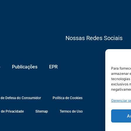
Nossas Redes Sociais
o
Publicações
EPR
Para fornec
armazenar e
tecnologias
exclusivos n
negativamen
 de Defesa do Consumidor
Política de Cookies
Gerenciar s
a de Privacidade
Sitemap
Termos de Uso
A