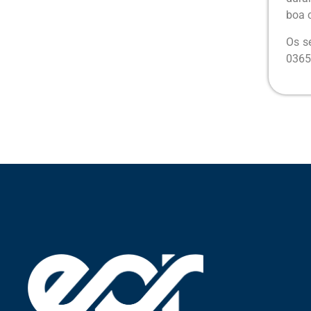
boa c
Os s
0365