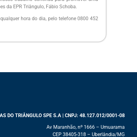
ções da EPR Triângulo, Fábio Schoba.
qualquer hora do dia, pelo telefone 0800 452
 DO TRIÂNGULO SPE S.A | CNPJ: 48.127.012/0001-08
Av Maranhão, nº 1666 – Umuarama
CEP 38405-318 – Uberlândia/MG