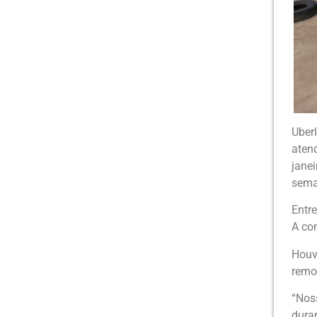
Uber
aten
janei
sem
Entr
A co
Houv
remoç
“Nos
dura