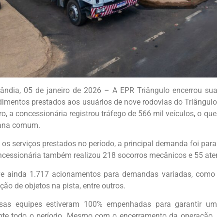
lândia, 05 de janeiro de 2026 – A EPR Triângulo encerrou s
dimentos prestados aos usuários de nove rodovias do Triângulo 
ro, a concessionária registrou tráfego de 566 mil veículos, o 
ana comum.
e os serviços prestados no período, a principal demanda foi pa
ncessionária também realizou 218 socorros mecânicos e 55 aten
e ainda 1.717 acionamentos para demandas variadas, como ori
ão de objetos na pista, entre outros.
sas equipes estiveram 100% empenhadas para garantir um
nte todo o período. Mesmo com o encerramento da operação,