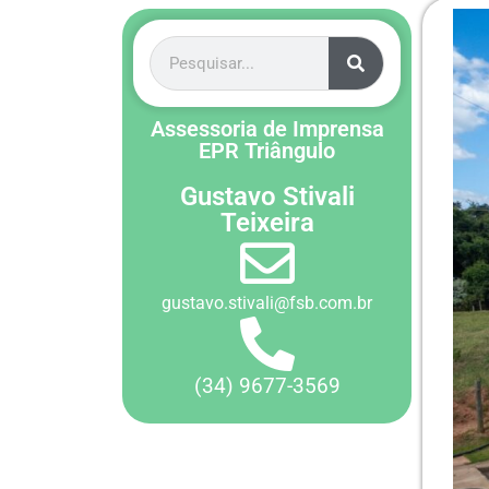
Assessoria de Imprensa
EPR Triângulo
Gustavo Stivali
Teixeira
gustavo.stivali@fsb.com.br
(34) 9677-3569