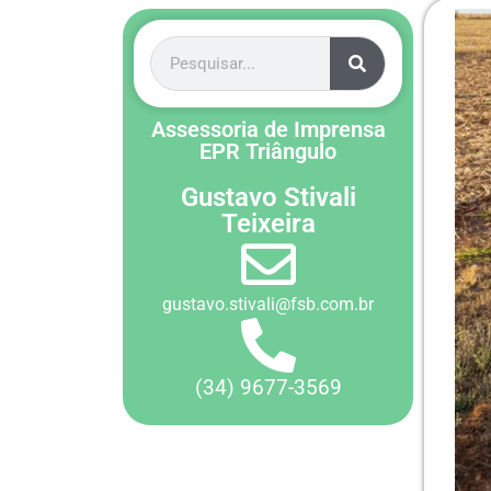
Assessoria de Imprensa
EPR Triângulo
Gustavo Stivali
Teixeira
gustavo.stivali@fsb.com.br
(34) 9677-3569