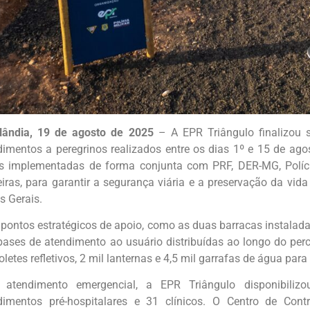
lândia, 19 de agosto de 2025
– A EPR Triângulo finalizou
dimentos a peregrinos realizados entre os dias 1º e 15 de ag
s implementadas de forma conjunta com PRF, DER-MG, Polícia 
eiras, para garantir a segurança viária e a preservação da vid
s Gerais.
pontos estratégicos de apoio, como as duas barracas instalad
bases de atendimento ao usuário distribuídas ao longo do percu
oletes refletivos, 2 mil lanternas e 4,5 mil garrafas de água par
 atendimento emergencial, a EPR Triângulo disponibiliz
dimentos pré-hospitalares e 31 clínicos. O Centro de Con