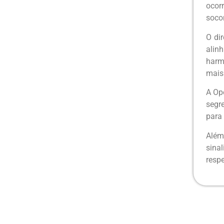
ocor
soco
O di
alin
harm
mais 
A Op
segr
para
Além
sina
respe