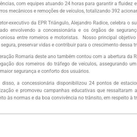
rências, com equipes atuando 24 horas para garantir a fluidez 
rros mecânicos e remoções de veículos, totalizando 392 acion
retor-executivo da EPR Triângulo, Alejandro Radice, celebra o
hado envolvendo a concessionária e os órgãos de seguran
oniosa entre romeiros e motoristas. Nosso principal objetivo 
segura, preservar vidas e contribuir para o crescimento dessa tr
eração Romaria deste ano também contou com a abertura da Ro
egação dos romeiros do tráfego de veículos, assegurando um t
 maior segurança e conforto dos usuários.
 disso, a concessionária disponibilizou 24 pontos de estaci
lização e promoveu campanhas educativas que ressaltaram a
ito às normas e da boa convivência no trânsito, em respeito à t