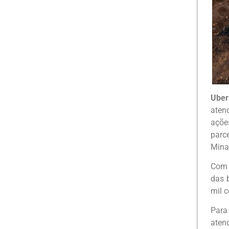
Uber
aten
açõe
parc
Mina
Com 
das 
mil c
Para
aten