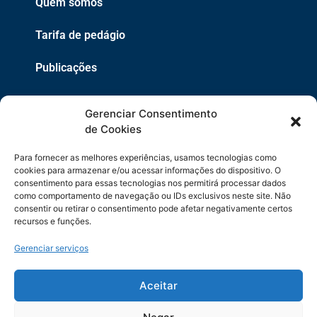
Quem somos
Tarifa de pedágio
Publicações
EPR
Gerenciar Consentimento
Copyright 2021 © 2026 Grupo EPR - Todos Os Direitos
de Cookies
Reservados
Para fornecer as melhores experiências, usamos tecnologias como
Código de Defesa do Consumidor
cookies para armazenar e/ou acessar informações do dispositivo. O
consentimento para essas tecnologias nos permitirá processar dados
como comportamento de navegação ou IDs exclusivos neste site. Não
Política de Cookies
consentir ou retirar o consentimento pode afetar negativamente certos
recursos e funções.
Política de Privacidade
Gerenciar serviços
Sitemap
Termos de Uso
Aceitar