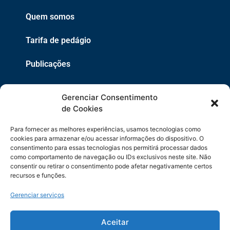
Quem somos
Tarifa de pedágio
Publicações
EPR
Gerenciar Consentimento
Copyright 2021 © 2026 Grupo EPR - Todos Os Direitos
de Cookies
Reservados
Para fornecer as melhores experiências, usamos tecnologias como
Código de Defesa do Consumidor
cookies para armazenar e/ou acessar informações do dispositivo. O
consentimento para essas tecnologias nos permitirá processar dados
como comportamento de navegação ou IDs exclusivos neste site. Não
Política de Cookies
consentir ou retirar o consentimento pode afetar negativamente certos
recursos e funções.
Política de Privacidade
Gerenciar serviços
Sitemap
Termos de Uso
Aceitar