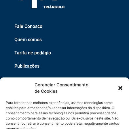
Fale Conosco
Quem somos
Tarifa de pedágio
Publicações
EPR
Gerenciar Consentimento
Copyright 2021 © 2026 Grupo EPR - Todos Os Direitos
de Cookies
Reservados
Para fornecer as melhores experiências, usamos tecnologias como
Código de Defesa do Consumidor
cookies para armazenar e/ou acessar informações do dispositivo. O
consentimento para essas tecnologias nos permitirá processar dados
como comportamento de navegação ou IDs exclusivos neste site. Não
Política de Cookies
consentir ou retirar o consentimento pode afetar negativamente certos
recursos e funções.