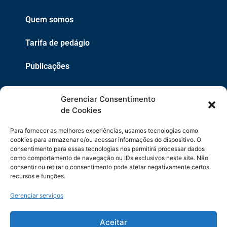
Quem somos
Tarifa de pedágio
Publicações
EPR
Gerenciar Consentimento
Copyright 2021 © 2026 Grupo EPR - Todos Os Direitos
de Cookies
Reservados
Para fornecer as melhores experiências, usamos tecnologias como
Código de Defesa do Consumidor
cookies para armazenar e/ou acessar informações do dispositivo. O
consentimento para essas tecnologias nos permitirá processar dados
como comportamento de navegação ou IDs exclusivos neste site. Não
Política de Cookies
consentir ou retirar o consentimento pode afetar negativamente certos
recursos e funções.
Política de Privacidade
Gerenciar serviços
Sitemap
Termos de Uso
Aceitar