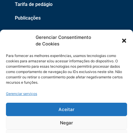
Tarifa de pedágio
Publicações
EPR
Gerenciar Consentimento
Copyright 2021 © 2026 Grupo EPR - Todos Os Direitos
de Cookies
Reservados
Para fornecer as melhores experiências, usamos tecnologias como
Código de Defesa do Consumidor
cookies para armazenar e/ou acessar informações do dispositivo. O
consentimento para essas tecnologias nos permitirá processar dados
como comportamento de navegação ou IDs exclusivos neste site. Não
Política de Cookies
consentir ou retirar o consentimento pode afetar negativamente certos
recursos e funções.
Política de Privacidade
Gerenciar serviços
Sitemap
Termos de Uso
Aceitar
Negar