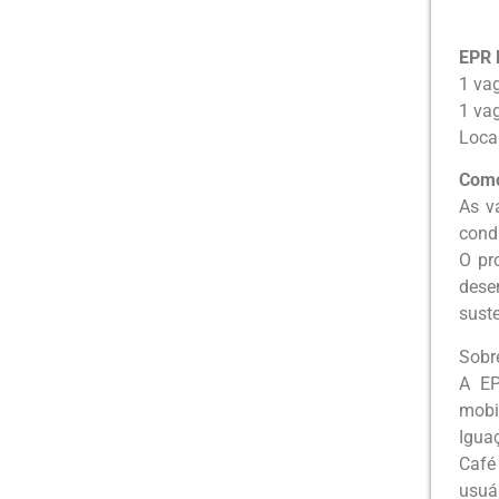
EPR 
1 va
1 va
Loca
Como
As v
cond
O pr
dese
suste
Sobr
A EP
mobi
Igua
Café
usuár