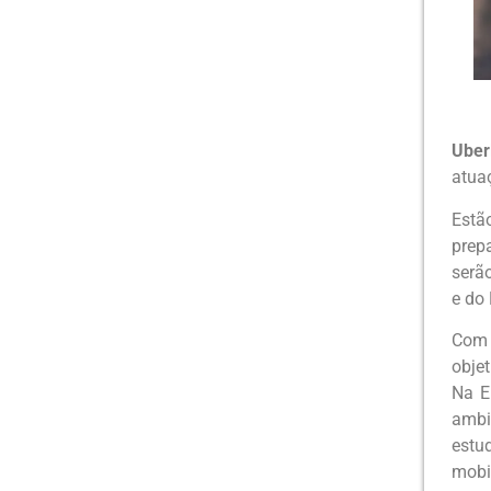
Uber
atua
Estã
prep
serã
e do 
Com 
obje
Na E
ambi
estu
mobi