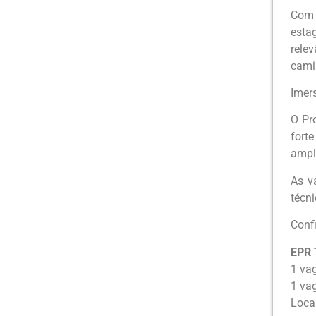
Com 
esta
rele
cami
Imer
O Pr
fort
ampl
As v
técni
Confi
EPR 
1 va
1 va
Local