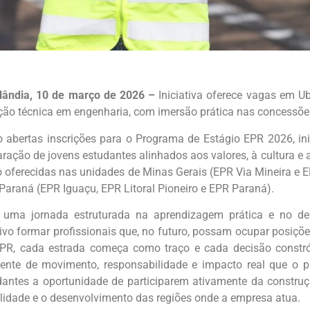
lândia, 10 de março de 2026 –
Iniciativa oferece vagas em U
ção técnica em engenharia, com imersão prática nas concessõe
o abertas inscrições para o Programa de Estágio EPR 2026, ini
aração de jovens estudantes alinhados aos valores, à cultura e
o oferecidas nas unidades de Minas Gerais (EPR Via Mineira e E
Paraná (EPR Iguaçu, EPR Litoral Pioneiro e EPR Paraná).
uma jornada estruturada na aprendizagem prática e no des
tivo formar profissionais que, no futuro, possam ocupar posiçõ
PR, cada estrada começa como traço e cada decisão constró
ente de movimento, responsabilidade e impacto real que o 
dantes a oportunidade de participarem ativamente da constru
lidade e o desenvolvimento das regiões onde a empresa atua.