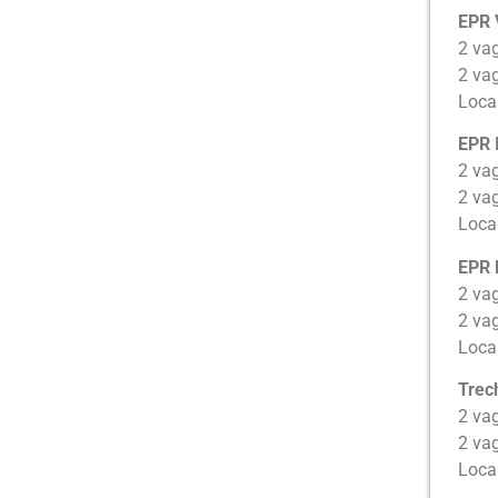
EPR 
2 va
2 va
Loca
EPR 
2 va
2 va
Local
EPR L
2 va
2 va
Loca
Trech
2 va
2 va
Local