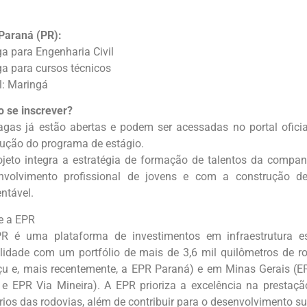
Paraná (PR):
ga para Engenharia Civil
ga para cursos técnicos
l: Maringá
 se inscrever?
agas já estão abertas e podem ser acessadas no portal oficia
ução do programa de estágio.
ojeto integra a estratégia de formação de talentos da comp
nvolvimento profissional de jovens e com a construção de
ntável.
e a EPR
R é uma plataforma de investimentos em infraestrutura e
lidade com um portfólio de mais de 3,6 mil quilômetros de ro
çu e, mais recentemente, a EPR Paraná) e em Minas Gerais (E
 e EPR Via Mineira). A EPR prioriza a excelência na prestaçã
ios das rodovias, além de contribuir para o desenvolvimento su