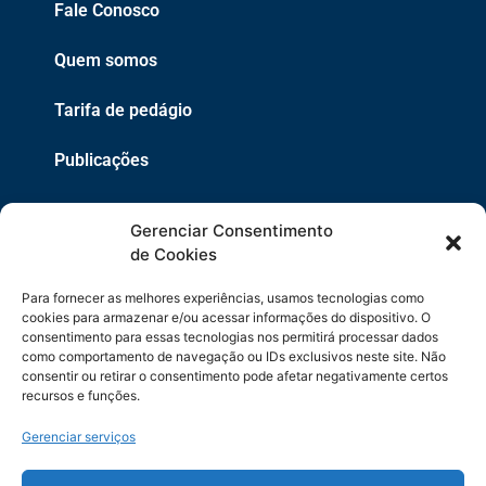
Fale Conosco
Quem somos
Tarifa de pedágio
Publicações
EPR
Gerenciar Consentimento
Copyright 2021 © 2026 Grupo EPR - Todos Os Direitos
de Cookies
Reservados
Para fornecer as melhores experiências, usamos tecnologias como
Código de Defesa do Consumidor
cookies para armazenar e/ou acessar informações do dispositivo. O
consentimento para essas tecnologias nos permitirá processar dados
como comportamento de navegação ou IDs exclusivos neste site. Não
Política de Cookies
consentir ou retirar o consentimento pode afetar negativamente certos
recursos e funções.
Política de Privacidade
Gerenciar serviços
Sitemap
Termos de Uso