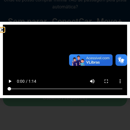
automática?
Sem parar
ConectCar
Move+
Veloe
TAGGY
Entenda o que é o DUF (Desconto de
Usuário Frequente)