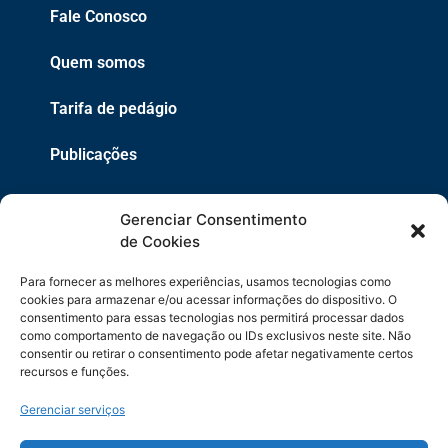
Fale Conosco
Quem somos
Tarifa de pedágio
Publicações
EPR
Gerenciar Consentimento
Copyright 2021 © 2026 Grupo EPR - Todos Os Direitos
de Cookies
Reservados
Para fornecer as melhores experiências, usamos tecnologias como
Código de Defesa do Consumidor
cookies para armazenar e/ou acessar informações do dispositivo. O
consentimento para essas tecnologias nos permitirá processar dados
como comportamento de navegação ou IDs exclusivos neste site. Não
Política de Cookies
consentir ou retirar o consentimento pode afetar negativamente certos
recursos e funções.
Política de Privacidade
Gerenciar serviços
Sitemap
Termos de Uso