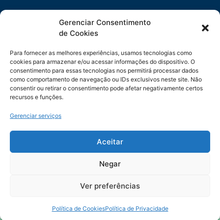
EPR
Gerenciar Consentimento
Copyright 2021 © 2026 Grupo EPR - Todos Os Direitos
de Cookies
Reservados
Para fornecer as melhores experiências, usamos tecnologias como
Código de Defesa do Consumidor
cookies para armazenar e/ou acessar informações do dispositivo. O
consentimento para essas tecnologias nos permitirá processar dados
como comportamento de navegação ou IDs exclusivos neste site. Não
Política de Cookies
consentir ou retirar o consentimento pode afetar negativamente certos
recursos e funções.
Política de Privacidade
Gerenciar serviços
Sitemap
Termos de Uso
Aceitar
Negar
Ver preferências
Política de Cookies
Menu rápido
Política de Privacidade
Code